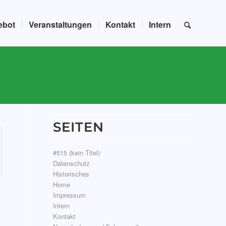
ebot
Veranstaltungen
Kontakt
Intern
SEITEN
#515 (kein Titel)
Datenschutz
Historisches
Home
Impressum
Intern
Kontakt