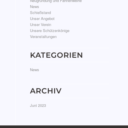
Neugründung und Fahnenweihe
News
Schießstand
Unser Angebot
Unser Verein
Unsere Schützenkönige
Veranstaltungen
KATEGORIEN
News
ARCHIV
Juni 2023